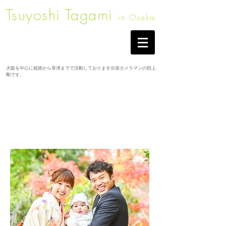
​Tsuyoshi Tagami
in Osaka
​大阪を中心に姫路から草津までで活動しております出張カメラマンの田上
剛です。